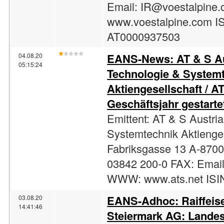
Email:
IR@voestalpine
www.voestalpine.com IS
AT0000937503
EANS-News: AT & S Au
04.08.20
05:15:24
Technologie & System
Aktiengesellschaft / A
Geschäftsjahr gestarte
Emittent: AT & S Austri
Systemtechnik Aktienges
Fabriksgasse 13 A-8700
03842 200-0 FAX: Emai
WWW: www.ats.net ISI
EANS-
Adhoc
: Raiffei
03.08.20
14:41:46
Steiermark AG: Landes