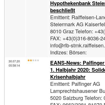
Hypothekenbank Stei
beschließt
Emittent: Raiffeisen-La
Steiermark AG Kaiserfe
8010 Graz Telefon: +43
FAX: +43(0)316-8036-24
info@rlb-stmk.raiffeisen.
Indizes: Börsen:
EANS-News: Palfinger
30.07.20
05:58:14
1. Halbjahr 2020: Soli
Krisenhalbjahr
Emittent: Palfinger AG
Lamprechtshausener Bu
5020 Salzburg Telefon:
FAX: 0662/2281-81070 