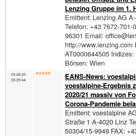
Lenzing Gruppe im 1. 
Emittent: Lenzing AG A
Telefon: +43 7672-701-
96301 Email:
office@le
http://www.lenzing.com 
AT0000644505 Indizes:
Börsen: Wien
EANS-News: voestalpi
05.08.20
05:29:44
voestalpine-Ergebnis z
2020/21 massiv von Fo
Corona-Pandemie bela
Emittent: voestalpine A
Straße 1 A-4020 Linz Te
50304/15-9949 FAX: +4