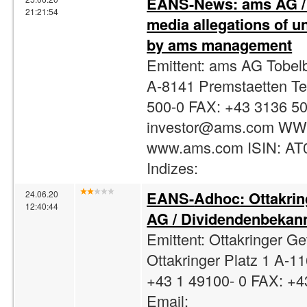
EANS-News: ams AG / 
21:21:54
media allegations of u
by ams management
Emittent: ams AG Tobel
A-8141 Premstaetten Te
500-0 FAX: +43 3136 50
investor@ams.com
WW
www.ams.com ISIN: A
Indizes:
EANS-
Adhoc
: Ottakri
24.06.20
12:40:44
AG / Dividendenbeka
Emittent: Ottakringer G
Ottakringer Platz 1 A-1
+43 1 49100- 0 FAX: +4
Email: