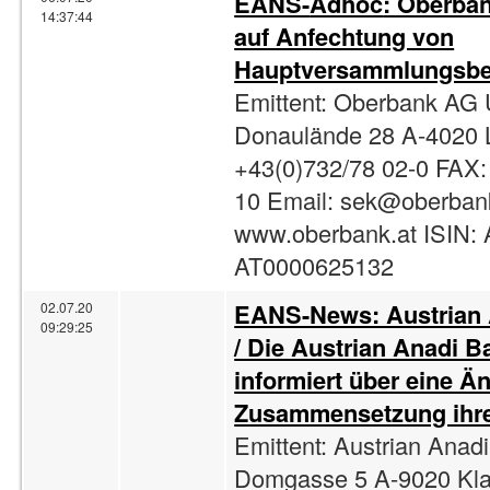
EANS-
Adhoc
: Oberban
14:37:44
auf Anfechtung von
Hauptversammlungsbe
Emittent: Oberbank AG 
Donaulände 28 A-4020 L
+43(0)732/78 02-0 FAX:
10 Email:
sek@oberbank
www.oberbank.at ISIN:
AT0000625132
EANS-News: Austrian
02.07.20
09:29:25
/ Die Austrian Anadi 
informiert über eine Ä
Zusammensetzung ihre
Emittent: Austrian Ana
Domgasse 5 A-9020 Klag