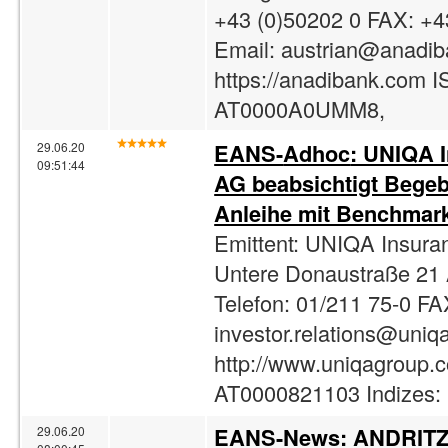
+43 (0)50202 0 FAX: +4
Email:
austrian@anadi
https://anadibank.com I
AT0000A0UMM8,
EANS-
Adhoc
: UNIQA 
29.06.20
09:51:44
AG beabsichtigt Begeb
Anleihe mit Benchmar
Emittent: UNIQA Insur
Untere Donaustraße 21
Telefon: 01/211 75-0 FA
investor.relations@uniqa
http://www.uniqagroup.
AT0000821103 Indizes:
EANS-News: ANDRITZ l
29.06.20