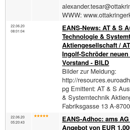
alexander.tesar@ottakr
WWW: www.ottakringer
EANS-News: AT & S Au
22.06.20
08:01:04
Technologie & System
Aktiengesellschaft / A
Ingolf-Schröder neuen
Vorstand - BILD
Bilder zur Meldung:
http://resources.euroad
pg Emittent: AT & S Aus
& Systemtechnik Aktien
Fabriksgasse 13 A-870
EANS-
Adhoc
: ams AG 
22.06.20
05:20:43
Angebot von EUR 1.000