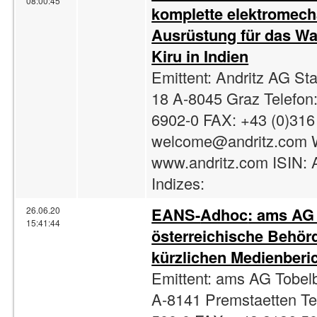
08:00:45
komplette elektromec
Ausrüstung für das Wa
Kiru in Indien
Emittent: Andritz AG St
18 A-8045 Graz Telefon
6902-0 FAX: +43 (0)316
welcome@andritz.com
www.andritz.com ISIN:
Indizes:
EANS-
Adhoc
: ams AG 
26.06.20
15:41:44
österreichische Behör
kürzlichen Medienberic
Emittent: ams AG Tobel
A-8141 Premstaetten Te