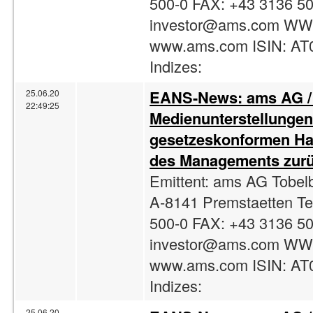
500-0 FAX: +43 3136 50
investor@ams.com
WW
www.ams.com ISIN: A
Indizes:
EANS-News: ams AG /
25.06.20
22:49:25
Medienunterstellungen
gesetzeskonformen Han
des Managements zur
Emittent: ams AG Tobel
A-8141 Premstaetten Te
500-0 FAX: +43 3136 50
investor@ams.com
WW
www.ams.com ISIN: A
Indizes:
25.06.20