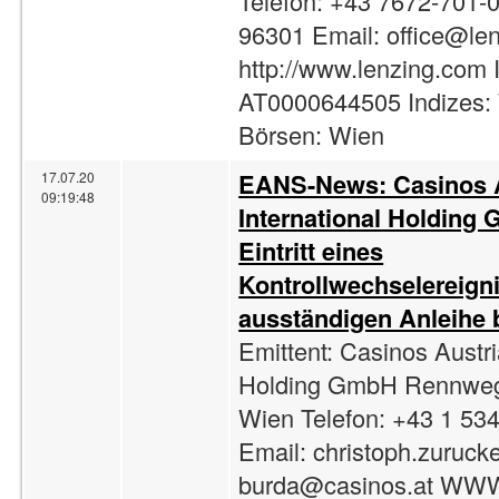
Telefon: +43 7672-701-
96301 Email:
office@le
http://www.lenzing.com 
AT0000644505 Indizes:
Börsen: Wien
EANS-News: Casinos A
17.07.20
09:19:48
International Holding
Eintritt eines
Kontrollwechselereigni
ausständigen Anleihe 
Emittent: Casinos Austri
Holding GmbH Rennweg
Wien Telefon: +43 1 53
Email:
christoph.zurucke
burda@casinos.at
WWW