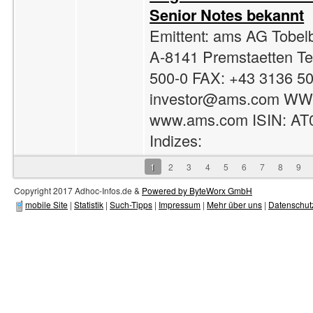
Senior Notes bekannt
Emittent: ams AG Tobel
A-8141 Premstaetten Te
500-0 FAX: +43 3136 50
investor@ams.com
WW
www.ams.com ISIN: A
Indizes:
1
2
3
4
5
6
7
8
9
Copyright 2017 Adhoc-Infos.de &
Powered by ByteWorx GmbH
mobile Site
|
Statistik
|
Such-Tipps
|
Impressum
|
Mehr über uns
|
Datenschut