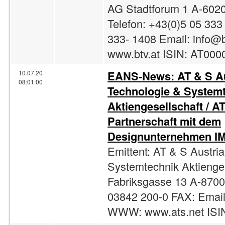
AG Stadtforum 1 A-6020
Telefon: +43(0)5 05 333
333- 1408 Email:
info@b
www.btv.at ISIN: AT000
EANS-News: AT & S Au
10.07.20
08:01:00
Technologie & System
Aktiengesellschaft / A
Partnerschaft mit dem
Designunternehmen I
Emittent: AT & S Austri
Systemtechnik Aktienges
Fabriksgasse 13 A-8700
03842 200-0 FAX: Emai
WWW: www.ats.net ISI