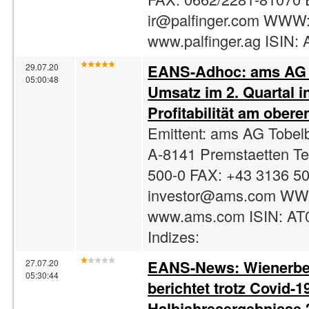
ir@palfinger.com
WWW
www.palfinger.ag ISIN:
EANS-
Adhoc
: ams AG 
29.07.20
05:00:48
Umsatz im 2. Quartal i
Profitabilität am ober
Emittent: ams AG Tobel
A-8141 Premstaetten Te
500-0 FAX: +43 3136 50
investor@ams.com
WW
www.ams.com ISIN: A
Indizes:
EANS-News: Wienerbe
27.07.20
05:30:44
berichtet trotz Covid-1
Halbjahresergebnisse 