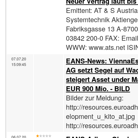
Neuer Vertrag läuft bis
Emittent: AT & S Austri
Systemtechnik Aktienges
Fabriksgasse 13 A-8700
03842 200-0 FAX: Emai
WWW: www.ats.net ISI
EANS-News: ViennaEst
07.07.20
15:09:45
AG setzt Segel auf W
steigert Asset under 
EUR 900 Mio. - BILD
Bilder zur Meldung:
http://resources.euro
elopment_u_kito_at.jpg
http://resources.euro
06.07.20