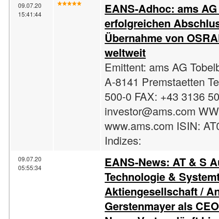
EANS-
Adhoc
: ams AG 
09.07.20
15:41:44
erfolgreichen Abschlu
Übernahme von OSRA
weltweit
Emittent: ams AG Tobel
A-8141 Premstaetten Te
500-0 FAX: +43 3136 50
investor@ams.com
WW
www.ams.com ISIN: A
Indizes:
EANS-News: AT & S Au
09.07.20
05:55:34
Technologie & System
Aktiengesellschaft / A
Gerstenmayer als CEO 