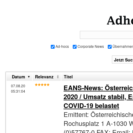
Ad-hocs
Corporate News
Übernahme
Datum
Relevanz
Titel
EANS-News: Österreic
07.08.20
05:31:04
2020 / Umsatz stabil, 
COVID-19 belastet
Emittent: Österreichisc
Rochusplatz 1 A-1030 W
(0)57767-0 FAX: Email: