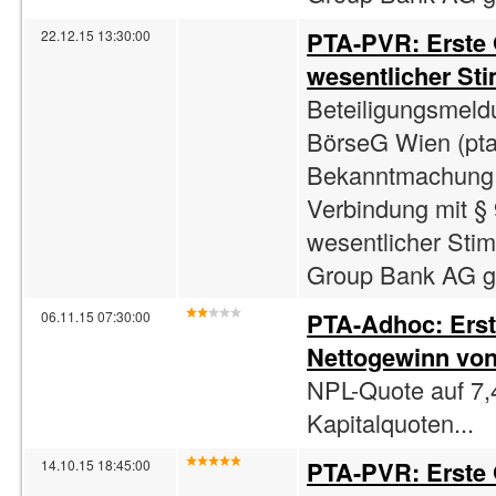
PTA-PVR: Erste
22.12.15 13:30:00
wesentlicher St
Beteiligungsmeld
BörseG Wien (pta
Bekanntmachung 
Verbindung mit §
wesentlicher Sti
Group Bank AG gib
PTA-Adhoc: Ers
06.11.15 07:30:00
Nettogewinn von
NPL-Quote auf 7,
Kapitalquoten...
PTA-PVR: Erste
14.10.15 18:45:00