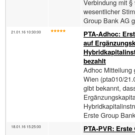
Verbindung mit §
wesentlicher Sti
Group Bank AG gib
PTA-Adhoc: Ers
21.01.16 10:30:00
auf Ergänzungska
Hybridkapitalin
bezahlt
Adhoc Mitteilung
Wien (pta010/21.
gibt bekannt, da
Ergänzungskapital
Hybridkapitalins
Erste Group Bank 
PTA-PVR: Erste
18.01.16 15:25:00