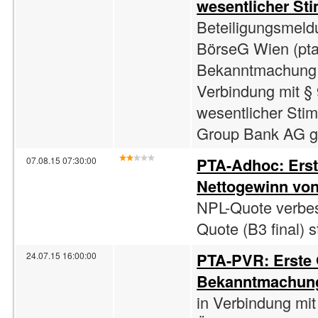
wesentlicher St
Beteiligungsmeld
BörseG Wien (pta
Bekanntmachung 
Verbindung mit §
wesentlicher Sti
Group Bank AG gib
PTA-Adhoc: Ers
07.08.15 07:30:00
Nettogewinn von
NPL-Quote verbes
Quote (B3 final) s
PTA-PVR: Erste
24.07.15 16:00:00
Bekanntmachung
in Verbindung mit