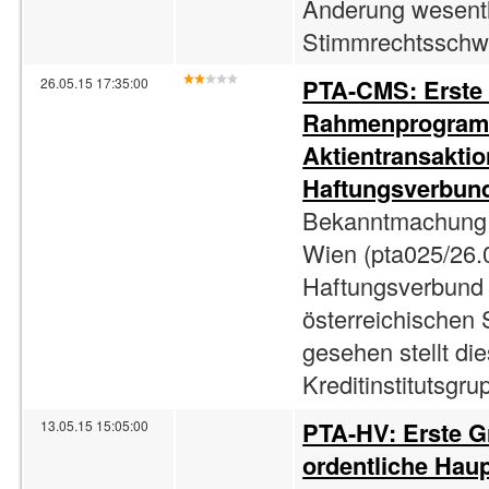
Änderung wesentl
Stimmrechtsschwe
PTA-CMS: Erste
26.05.15 17:35:00
Rahmenprogramm
Aktientransakti
Haftungsverbun
Bekanntmachung 
Wien (pta025/26.
Haftungsverbund r
österreichischen 
gesehen stellt di
Kreditinstitutsgru
PTA-HV: Erste G
13.05.15 15:05:00
ordentliche Hau