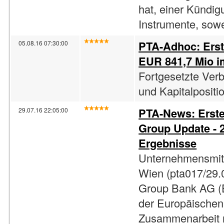
hat, einer Kündig
Instrumente, sowe
PTA-Adhoc: Ers
05.08.16 07:30:00
EUR 841,7 Mio im
Fortgesetzte Verb
und Kapitalpositio
PTA-News: Erste
29.07.16 22:05:00
Group Update - 2
Ergebnisse
Unternehmensmitt
Wien (pta017/29.0
Group Bank AG (
der Europäischen
Zusammenarbeit m