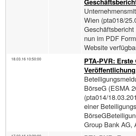
Geschäftsberich
Unternehmensmitt
Wien (pta018/25.
Geschäftsbericht 
nun im PDF Forma
Website verfügbar
PTA-PVR: Erste
18.03.16 10:50:00
Veröffentlichun
Beteiligungsmeld
BörseG (ESMA 2
(pta014/18.03.201
einer Beteiligun
BörseGBeteiligun
Group Bank AG, A
17.03.16 12:20:00