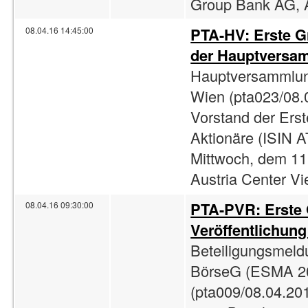
Group Bank AG, A
PTA-HV: Erste G
08.04.16 14:45:00
der Hauptversa
Hauptversammlun
Wien (pta023/08.
Vorstand der Ers
Aktionäre (ISIN 
Mittwoch, dem 11
Austria Center Vi
PTA-PVR: Erste
08.04.16 09:30:00
Veröffentlichun
Beteiligungsmeld
BörseG (ESMA 2
(pta009/08.04.201