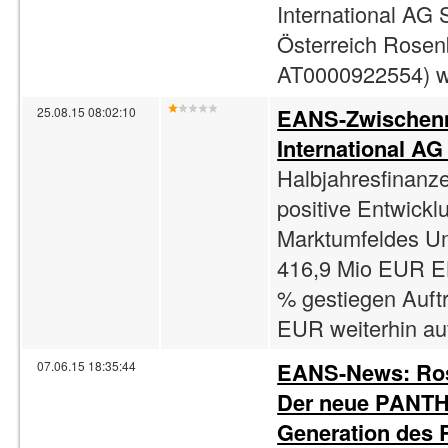
International AG 
Österreich Rosenb
AT0000922554) w
EANS-Zwischenm
25.08.15 08:02:10
International AG
Halbjahresfinanz
positive Entwickl
Marktumfeldes U
416,9 Mio EUR E
% gestiegen Auft
EUR weiterhin au
EANS-News: Rose
07.06.15 18:35:44
Der neue PANTH
Generation des