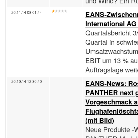
und Wind? Ein R
EANS-Zwischenm
20.11.14 08:01:44
International AG
Quartalsbericht 3/
Quartal in schwie
Umsatzwachstum 
EBIT um 13 % auf
Auftragslage weit
EANS-News: Rose
20.10.14 12:30:40
PANTHER next ge
Vorgeschmack a
Flughafenlöschf
(mit Bild)
Neue Produkte -W