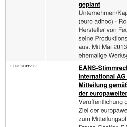
geplant
Unternehmen/Kapa
(euro adhoc) - Ro
Hersteller von Fe
seine Produktions
aus. Mit Mai 201
ehemalige Werksg
EANS-Stimmrech
07.03.13 09:23:29
International AG 
Mitteilung gemä
der europaweite
Veröffentlichung
Ziel der europaw
zum Mitteilungspf
Freres Gestion S