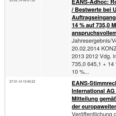
EANS-Adhoc: Ro
/ Bestwerte bei 
Auftragseingang
14 % auf 735,0 M
anspruchsvolle
Jahresergebnis/V
20.02.2014 KO
2013 2012 Vdg. 
735,0 645,1 + 14
10 %...
EANS-Stimmrech
27.01.14 10:45:22
International AG 
Mitteilung gemä
der europaweite
Veröffentlichung