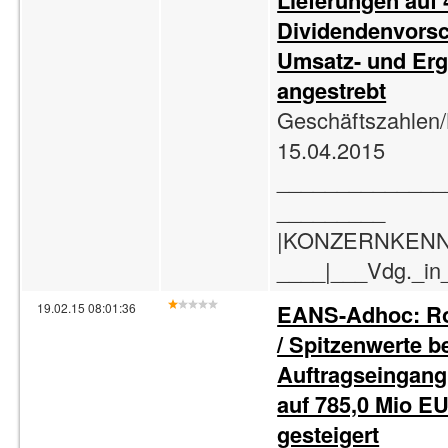
Lieferungen auf 
Dividendenvorsc
Umsatz- und Erg
angestrebt
Geschäftszahlen/
15.04.2015
______________
_________
|KONZERNKENNZ
____|___Vdg._in_%
EANS-Adhoc: Ro
19.02.15 08:01:36
/ Spitzenwerte b
Auftragseingang
auf 785,0 Mio E
gesteigert