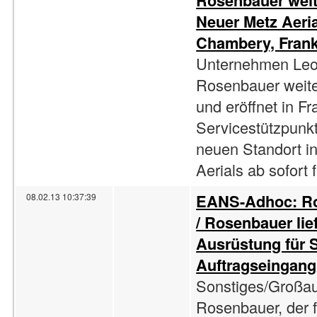
Rosenbauer weit
Neuer Metz Aeria
Chambery, Frankr
Unternehmen Leon
Rosenbauer weite
und eröffnet in F
Servicestützpunk
neuen Standort i
Aerials ab sofort 
EANS-Adhoc: Ro
08.02.13 10:37:39
/ Rosenbauer lie
Ausrüstung für 
Auftragseingang
Sonstiges/Großau
Rosenbauer, der f