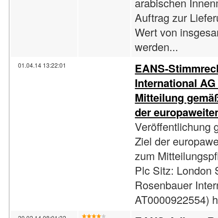
arabischen Innen
Auftrag zur Liefe
Wert von insges
werden...
EANS-Stimmrech
01.04.14 13:22:01
International AG 
Mitteilung gemä
der europaweite
Veröffentlichung
Ziel der europaw
zum Mitteilungspf
Plc Sitz: London 
Rosenbauer Inter
AT0000922554) ha
20.02.14 08:01:32