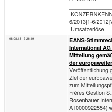
______________
|KONZERNKENNZ
6/2013|1-6/2012|
|Umsatzerlöse__
EANS-Stimmrech
08.08.13 13:26:19
International AG 
Mitteilung gemä
der europaweite
Veröffentlichung
Ziel der europaw
zum Mitteilungspf
Frères Gestion S.
Rosenbauer Inter
AT0000922554) w