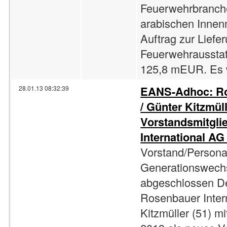
Feuerwehrbranche
arabischen Innen
Auftrag zur Liefe
Feuerwehrausstat
125,8 mEUR. Es 
EANS-Adhoc: Ro
28.01.13 08:32:39
/ Günter Kitzmül
Vorstandsmitgli
International AG 
Vorstand/Persona
Generationswechs
abgeschlossen De
Rosenbauer Inter
Kitzmüller (51) m