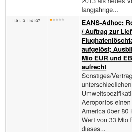
2013 als neues Vo
langjährige...
EANS-Adhoc: Ro
11.01.13 11:41:37
/ Auftrag zur Li
Flughafenlöschfa
aufgelöst; Ausbl
Mio EUR und EBI
aufrecht
Sonstiges/Verträg
unterschiedliche
Umweltspezifikati
Aeroportos einen
America über 80 
Wert von 33 Mio 
dieses...