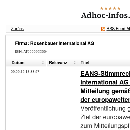
Zurück
RSS Feed Ab
Firma: Rosenbauer International AG
ISIN
:
AT0000922554
Datum
Relevanz
Titel
EANS-Stimmrech
09.09.15 13:38:57
International AG 
Mitteilung gemä
der europaweite
Veröffentlichung
Ziel der europaw
zum Mitteilungsp