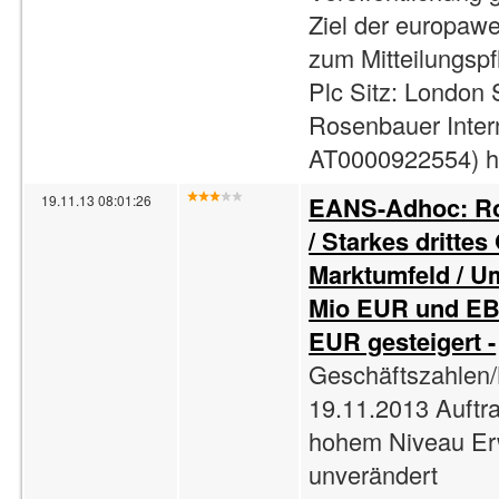
Ziel der europaw
zum Mitteilungspf
Plc Sitz: London S
Rosenbauer Inter
AT0000922554) ha
EANS-Adhoc: Ro
19.11.13 08:01:26
/ Starkes dritte
Marktumfeld / U
Mio EUR und EBI
EUR gesteigert -
Geschäftszahlen/
19.11.2013 Auftra
hohem Niveau Er
unverändert