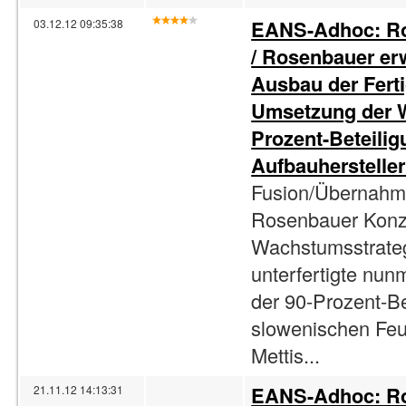
EANS-Adhoc: Ro
03.12.12 09:35:38
/ Rosenbauer erw
Ausbau der Fert
Umsetzung der W
Prozent-Beteili
Aufbauhersteller
Fusion/Übernahme
Rosenbauer Konze
Wachstumsstrategi
unterfertigte nu
der 90-Prozent-B
slowenischen Feu
Mettis...
EANS-Adhoc: Ro
21.11.12 14:13:31