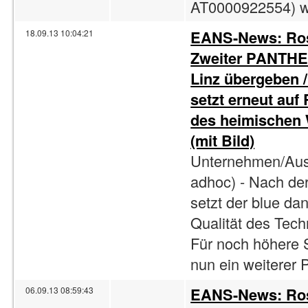
AT0000922554) w
EANS-News: Rose
18.09.13 10:04:21
Zweiter PANTHE
Linz übergeben /
setzt erneut auf
des heimischen 
(mit Bild)
Unternehmen/Ausl
adhoc) - Nach de
setzt der blue dan
Qualität des Tec
Für noch höhere 
nun ein weiterer
EANS-News: Ros
06.09.13 08:59:43