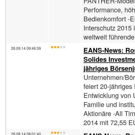
PANTHER-Modelle
Performance, höh
Bedienkomfort -Er
Interschutz 2015
weltweit führende 
EANS-News: Rose
26.09.14 09:46:39
Solides Investme
jähriges Börsen
Unternehmen/Bör
feiert 20-jährige
Entwicklung von 
Familie und instit
Aktionäre -All T
2014 mit 72,55 E
26.08.14 08:01:40