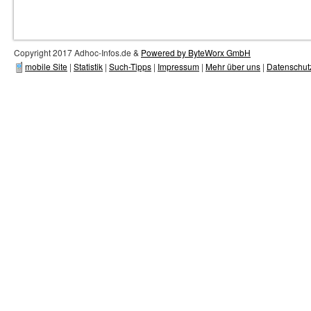
Copyright 2017 Adhoc-Infos.de &
Powered by ByteWorx GmbH
mobile Site
|
Statistik
|
Such-Tipps
|
Impressum
|
Mehr über uns
|
Datenschut