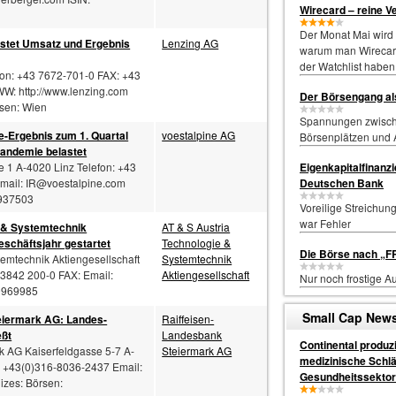
Wirecard – reine 
Der Monat Mai wird
stet Umsatz und Ergebnis
Lenzing AG
warum man Wirecar
der Watchlist haben s
fon: +43 7672-701-0 FAX: +43
: http://www.lenzing.com
Der Börsengang als
rsen: Wien
Spannungen zwisc
e-Ergebnis zum 1. Quartal
voestalpine AG
Börsenplätzen und A
andemie belastet
e 1 A-4020 Linz Telefon: +43
Eigenkapitalfinanz
mail:
IR@voestalpine.com
Deutschen Bank
0937503
Voreilige Streichun
war Fehler
 & Systemtechnik
AT & S Austria
eschäftsjahr gestartet
Technologie &
Die Börse nach „
temtechnik Aktiengesellschaft
Systemtechnik
3842 200-0 FAX: Email:
Aktiengesellschaft
Nur noch frostige A
0969985
Small Cap New
eiermark AG: Landes-
Raiffeisen-
eßt
Landesbank
Continental produzi
k AG Kaiserfeldgasse 5-7 A-
Steiermark AG
medizinische Schlä
: +43(0)316-8036-2437 Email:
Gesundheitssektor
izes: Börsen: