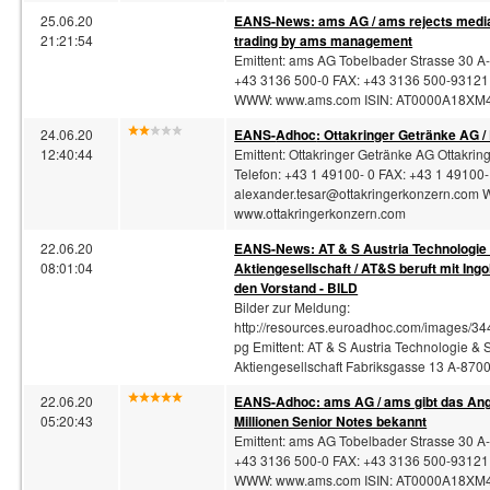
25.06.20
EANS-News: ams AG / ams rejects media 
21:21:54
trading by ams management
Emittent: ams AG Tobelbader Strasse 30 A
+43 3136 500-0 FAX: +43 3136 500-93121
WWW: www.ams.com ISIN: AT0000A18XM4 
24.06.20
EANS-
Adhoc
: Ottakringer Getränke AG
12:40:44
Emittent: Ottakringer Getränke AG Ottakrin
Telefon: +43 1 49100- 0 FAX: +43 1 49100-
alexander.tesar@ottakringerkonzern.com
W
www.ottakringerkonzern.com
22.06.20
EANS-News: AT & S Austria Technologie
08:01:04
Aktiengesellschaft / AT&S beruft mit Ing
den Vorstand - BILD
Bilder zur Meldung:
http://resources.euroadhoc.com/images/344
pg Emittent: AT & S Austria Technologie &
Aktiengesellschaft Fabriksgasse 13 A-870
22.06.20
EANS-
Adhoc
: ams AG / ams gibt das An
05:20:43
Millionen Senior Notes bekannt
Emittent: ams AG Tobelbader Strasse 30 A
+43 3136 500-0 FAX: +43 3136 500-93121
WWW: www.ams.com ISIN: AT0000A18XM4 