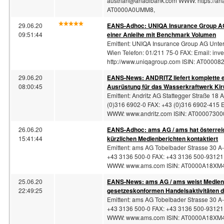
austrian@anadibank.com
WWW: https://an
AT0000A0UMM8,
29.06.20
EANS-
Adhoc
: UNIQA Insurance Group A
09:51:44
einer Anleihe mit Benchmark Volumen
Emittent: UNIQA Insurance Group AG Unte
Wien Telefon: 01/211 75-0 FAX: Email:
inve
http://www.uniqagroup.com ISIN: AT000082
29.06.20
EANS-News: ANDRITZ liefert komplette 
08:00:45
Ausrüstung für das Wasserkraftwerk Kiru
Emittent: Andritz AG Stattegger Straße 18 
(0)316 6902-0 FAX: +43 (0)316 6902-415 
WWW: www.andritz.com ISIN: AT000073000
26.06.20
EANS-
Adhoc
: ams AG / ams hat österre
15:41:44
kürzlichen Medienberichten kontaktiert
Emittent: ams AG Tobelbader Strasse 30 A
+43 3136 500-0 FAX: +43 3136 500-93121
WWW: www.ams.com ISIN: AT0000A18XM4 
25.06.20
EANS-News: ams AG / ams weist Medienu
22:49:25
gesetzeskonformen Handelsaktivitäten
Emittent: ams AG Tobelbader Strasse 30 A
+43 3136 500-0 FAX: +43 3136 500-93121
WWW: www.ams.com ISIN: AT0000A18XM4 