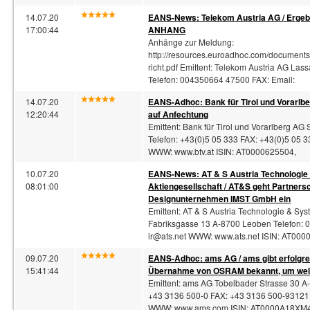
14.07.20
EANS-News: Telekom Austria AG / Ergebni
17:00:44
ANHANG
Anhänge zur Meldung:
http://resources.euroadhoc.com/documen
richt.pdf Emittent: Telekom Austria AG Las
Telefon: 004350664 47500 FAX: Email:
14.07.20
EANS-
Adhoc
: Bank für Tirol und Vorarlb
12:20:44
auf Anfechtung
Emittent: Bank für Tirol und Vorarlberg AG
Telefon: +43(0)5 05 333 FAX: +43(0)5 05 
WWW: www.btv.at ISIN: AT0000625504,
10.07.20
EANS-News: AT & S Austria Technologie
08:01:00
Aktiengesellschaft / AT&S geht Partners
Designunternehmen IMST GmbH ein
Emittent: AT & S Austria Technologie & Sys
Fabriksgasse 13 A-8700 Leoben Telefon: 0
ir@ats.net
WWW: www.ats.net ISIN: AT000
09.07.20
EANS-
Adhoc
: ams AG / ams gibt erfolgr
15:41:44
Übernahme von OSRAM bekannt, um wel
Emittent: ams AG Tobelbader Strasse 30 A
+43 3136 500-0 FAX: +43 3136 500-93121
WWW: www.ams.com ISIN: AT0000A18XM4 