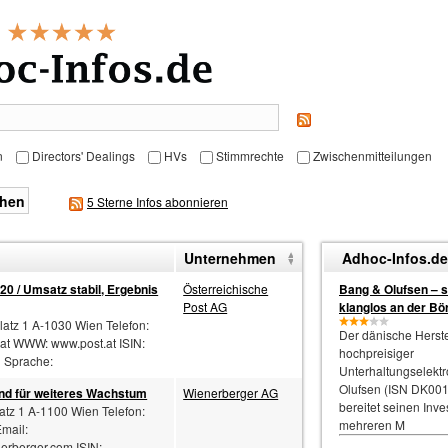
n
Directors' Dealings
HVs
Stimmrechte
Zwischenmitteilungen
5 Sterne Infos abonnieren
Unternehmen
Adhoc-Infos.de
0 / Umsatz stabil, Ergebnis
Österreichische
Bang & Olufsen – 
Post AG
klanglos an der Bö
latz 1 A-1030 Wien Telefon:
Der dänische Herste
at
WWW: www.post.at ISIN:
hochpreisiger
 Sprache:
Unterhaltungselekt
Olufsen (ISN DK00
nd für weiteres Wachstum
Wienerberger AG
bereitet seinen Inve
atz 1 A-1100 Wien Telefon:
mehreren M
mail:
rberger.com ISIN: