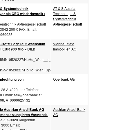
 & Systemtechnik
AT & S Austria
er als CEO wiederbestellt /
Technologie &
Systemtechnik
temtechnik Aktiengesellschaft
Aktiengesellschaft
3842 200-0 FAX: Email:
0969985
 setzt Segel auf Wachstum
ViennaEstate
f EUR 900 Mio. - BILD
Immobilien AG
/3445/5/10520227/HoHo_Wien__c__cetus_Baudev
/3445/5/10520227/HoHo_Wien_Update_10__c__ce
Anfechtung von
Oberbank AG
28 A-4020 Linz Telefon:
10 Email:
sek@oberbank.at
108, AT0000625132
ie Austrian Anadi Bank AG
Austrian Anadi Bank
mmensetzung ihres Vorstands
AG
e 5 A-9020 Klagenfurt
2 3000 Email: