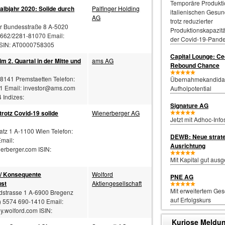
Temporäre Produkti
albjahr 2020: Solide durch
Palfinger Holding
italienischen Gesun
AG
trotz reduzierter
er Bundesstraße 8 A-5020
Produktionskapazit
0662/2281-81070 Email:
der Covid-19-Pand
ISIN: AT0000758305
Capital Lounge: C
m 2. Quartal in der Mitte und
ams AG
Rebound Chance
-8141 Premstaetten Telefon:
Übernahmekandidat
1 Email:
investor@ams.com
Aufholpotential
Indizes:
Signature AG
rotz Covid-19 solide
Wienerberger AG
Jetzt mit Adhoc-Info
atz 1 A-1100 Wien Telefon:
DEWB: Neue strat
mail:
Ausrichtung
rberger.com ISIN:
Mit Kapital gut ausg
 / Konsequente
Wolford
PNE AG
ust
Aktiengesellschaft
Mit erweitertem Ges
ordstrasse 1 A-6900 Bregenz
auf Erfolgskurs
) 5574 690-1410 Email:
.wolford.com ISIN:
Kuriose Meldu