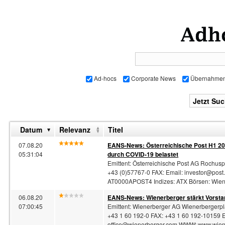
Ad-hocs
Corporate News
Übernahme
Datum
Relevanz
Titel
07.08.20
EANS-News: Österreichische Post H1 202
05:31:04
durch COVID-19 belastet
Emittent: Österreichische Post AG Rochusp
+43 (0)57767-0 FAX: Email:
investor@post.
AT0000APOST4 Indizes: ATX Börsen: Wien
06.08.20
EANS-News: Wienerberger stärkt Vorsta
07:00:45
Emittent: Wienerberger AG Wienerbergerpl
+43 1 60 192-0 FAX: +43 1 60 192-10159 E
office@wienerberger.com
WWW: www.wiene