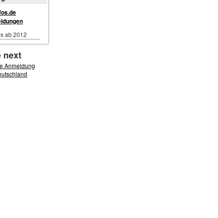
fos.de
eldungen
ws ab 2012
 next
ne Anmeldung
eutschland