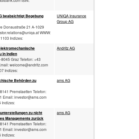
adibank.com ISIN:
G beabsichtigt Begebung
UNIQA Insurance
Group AG
re Donaustraße 21 A-1029
stor.relations@uniqa.at
WWW:
1103 Indizes:
elektromechanische
Andritz AG
 in Indien
A-8045 Graz Telefon: +43
Email:
welcome@andritz.com
7 Indizes:
ichische Behörden zu
ams AG
-8141 Premstaetten Telefon:
1 Email:
investor@ams.com
Indizes:
nterstellungen zu nicht
ams AG
 des Managements zurück
-8141 Premstaetten Telefon:
1 Email:
investor@ams.com
Indizes: