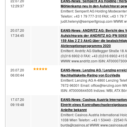
22.07.20
EANS-News: Semperit AG Holding / Herbe
12:29:37
Möhlenkamp neu in den Aufsichtsrat gew
Emittent: Semperit AG Holding Modecente
Telefon: +43 1 79 777-310 FAX: +43 1 79 
judit.helenyi@semperitgroup.com
WWW: ww
20.07.20
EANS-News: ANDRITZ AG: Bericht des V
17:34:45
Aufsichtsrats der ANDRITZ AG (FN 50935
159 Abs 2 Z 3 AktG über die beabsichti
Aktienoptionsprogramms 2020
Emittent: Andritz AG Stattegger Straße 18 
(0)316 6902-0 FAX: +43 (0)316 6902-415 
WWW: www.andritz.com ISIN: AT000073000
20.07.20
EANS-News: Lenzing AG / Lenzing erreic
06:00:44
Nachhaltigkeits-Rating von EcoVadis
Emittent: Lenzing AG A-4860 Lenzing Tele
7672-96301 Email:
office@lenzing.com
WWW
ISIN: AT0000644505 Indizes: WBI, ATX Bö
17.07.20
EANS-News: Casinos Austria Internation
09:19:48
Eintritt eines Kontrollwechselereignisse
Anleihe bekannt
Emittent: Casinos Austria International 
1038 Wien Telefon: +43 1 53440 - 22540 F
burda@casinos.at
WWW: www.casinosaustri