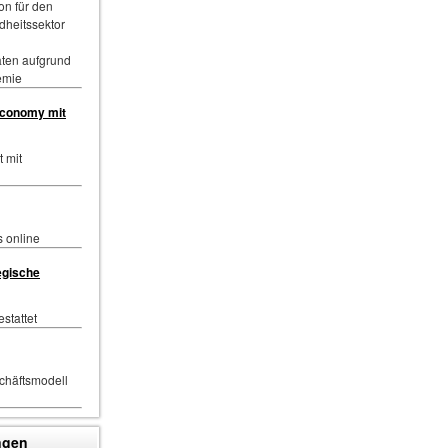
on für den
dheitssektor
äten aufgrund
emie
economy mit
 mit
s online
egische
estattet
chäftsmodell
ngen