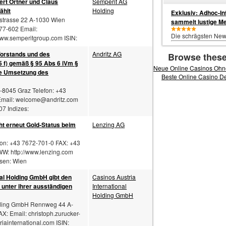
rt Ortner und Claus
Semperit AG
ählt
Holding
Exklusiv: Adhoc-In
rstrasse 22 A-1030 Wien
sammelt lustige M
777-602 Email:
Die schrägsten Ne
w.semperitgroup.com ISIN:
orstands und des
Andritz AG
Browse these
 f) gemäß § 95 Abs 6 iVm §
Neue Online Casinos Oh
gte Umsetzung des
Beste Online Casino D
A-8045 Graz Telefon: +43
Email:
welcome@andritz.com
7 Indizes:
ht erneut Gold-Status beim
Lenzing AG
fon: +43 7672-701-0 FAX: +43
: http://www.lenzing.com
rsen: Wien
al Holding GmbH gibt den
Casinos Austria
s unter ihrer ausständigen
International
Holding GmbH
Holding GmbH Rennweg 44 A-
AX: Email:
christoph.zurucker-
ainternational.com ISIN: