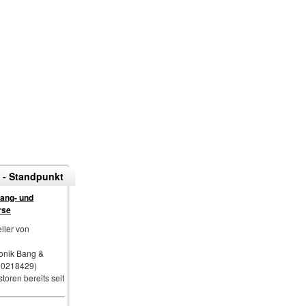
 - Standpunkt
sang- und
rse
ller von
ronik Bang &
10218429)
storen bereits seit