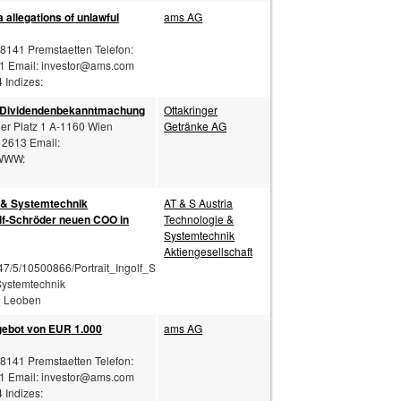
allegations of unlawful
ams AG
-8141 Premstaetten Telefon:
1 Email:
investor@ams.com
Indizes:
 / Dividendenbekanntmachung
Ottakringer
ger Platz 1 A-1160 Wien
Getränke AG
 2613 Email:
WW:
 & Systemtechnik
AT & S Austria
olf-Schröder neuen COO in
Technologie &
Systemtechnik
Aktiengesellschaft
7/5/10500866/Portrait_Ingolf_Schröder.j
 Systemtechnik
0 Leoben
gebot von EUR 1.000
ams AG
-8141 Premstaetten Telefon:
1 Email:
investor@ams.com
Indizes: