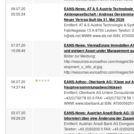
09.07.20
EANS-News: AT & S Austria Technologie
05:55:34
Aktiengesellschaft / Andreas Gerstenmay
Neuer Vertrag läuft bis 31. Mai 2026
Emittent: AT & S Austria Technologie & Sys
Fabriksgasse 13 A-8700 Leoben Telefon: 0
ir@ats.net
WWW: www.ats.net ISIN: AT000
07.07.20
EANS-News: ViennaEstate Immobilien AG
15:09:45
und steigert Asset under Management au
Bilder zur Meldung:
http://resources.euroadhoc.com/images
elopment_u_kito_at.jpg
http://resources.euroadhoc.com/images
06.07.20
EANS-
Adhoc
: Oberbank AG / Klage auf 
14:37:44
Hauptversammlungsbeschlüssen
Emittent: Oberbank AG Untere Donaulände 
+43(0)732/78 02-0 FAX: +43(0)732/78 58 
WWW: www.oberbank.at ISIN: AT0000625
02.07.20
EANS-News: Austrian Anadi Bank AG / D
09:29:25
informiert über eine Änderung der Zusa
Emittent: Austrian Anadi Bank AG Domgass
Telefon: +43 (0)50202 0 FAX: +43 (0)5020