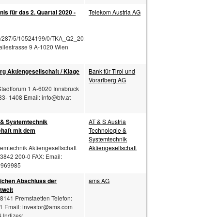
s für das 2. Quartal 2020 -
Telekom Austria AG
ts/287/5/10524199/0/TKA_Q2_2020_Ergebnisbe
sallestrasse 9 A-1020 Wien
erg Aktiengesellschaft / Klage
Bank für Tirol und
Vorarlberg AG
 Stadtforum 1 A-6020 Innsbruck
333- 1408 Email:
info@btv.at
 & Systemtechnik
AT & S Austria
chaft mit dem
Technologie &
Systemtechnik
temtechnik Aktiengesellschaft
Aktiengesellschaft
3842 200-0 FAX: Email:
0969985
eichen Abschluss der
ams AG
tweit
-8141 Premstaetten Telefon:
1 Email:
investor@ams.com
Indizes: