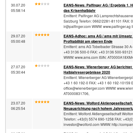
30.07.20
EANS-News: Palfinger AG / Ergebnis 1. H
05:58:14
das Krisenhalbjahr
Emittent: Palfinger AG Lamprechtshausen
Salzburg Telefon: 0662/2281-81101 FAX: 
ir@palfinger.com
WWW: www.palfinger.ag 
29.07.20
EANS-
Adhoc
: ams AG / ams mit Umsatz i
05:00:48
Profitabilität am oberen Ende
Emittent: ams AG Tobelbader Strasse 30 A
+43 3136 500-0 FAX: +43 3136 500-93121
WWW: www.ams.com ISIN: AT0000A18XM4 
27.07.20
EANS-News: Wienerberger AG berichtet t
05:30:44
Halbjahresergebnisse 2020
Emittent: Wienerberger AG Wienerbergerpl
+43 1 60 192-0 FAX: +43 1 60 192-10159 E
office@wienerberger.com
WWW: www.wiene
AT0000831706,
23.07.20
EANS-News: Wolford Aktiengesellschaft
06:25:54
Neuausrichtung nach hohem Jahresverl
Emittent: Wolford Aktiengesellschaft Wolf
Telefon: +43(0) 5574 690-1258 FAX: +43(0
investor@wolford.com
WWW: http://company