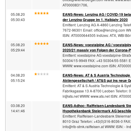
AT0000831706,
05.08.20
EANS-News: Lenzing AG / COVID-19 bela
05:30:43
der Lenzing Gruppe im 1. Halbjahr 2020
Emittent: Lenzing AG A-4860 Lenzing Tele
7672-96301 Email:
office@lenzing.com
WWW
ISIN: AT0000644505 Indizes: ATX, WBI Bö
05.08.20
EANS-News: voestalpine AG / voestalpin
05:29:44
2020/21 massiv von Folgen der Corona-P
Emittent: voestalpine AG voestalpine-Straß
50304/15-9949 FAX: +43 50304/55-5581 E
WWW: www.voestalpine.com ISIN: AT000
04.08.20
EANS-News: AT & S Austria Technologie
05:15:24
Aktiengesellschaft / AT&S gut ins neue G
Emittent: AT & S Austria Technologie & Sys
Fabriksgasse 13 A-8700 Leoben Telefon: 0
ir@ats.net
WWW: www.ats.net ISIN: AT000
03.08.20
EANS-
Adhoc
: Raiffeisen-Landesbank St
14:41:46
Hypothekenbank Steiermark AG beschli
Emittent: Raiffeisen-Landesbank Steiermar
8010 Graz Telefon: +43(0)316-8036-0 FAX
info@rlb-stmk.raiffeisen.at
WWW: ISIN: - Ind