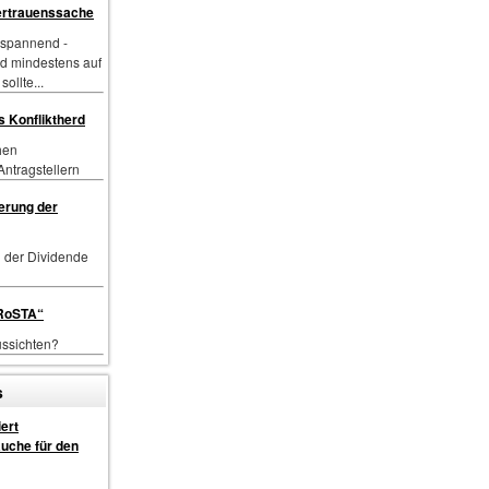
Vertrauenssache
 spannend -
d mindestens auf
ollte...
 Konfliktherd
hen
ntragstellern
ierung der
g der Dividende
FRoSTA“
ussichten?
s
ert
uche für den