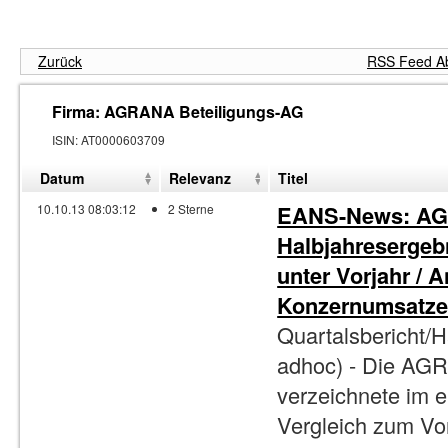
Zurück
RSS Feed Ab
Firma: AGRANA Beteiligungs-AG
ISIN
:
AT0000603709
Datum
Relevanz
Titel
EANS-News: AGR
10.10.13 08:03:12
2 Sterne
Halbjahresergebn
unter Vorjahr / 
Konzernumsatze
Quartalsbericht/
adhoc) - Die AG
verzeichnete im e
Vergleich zum Vor