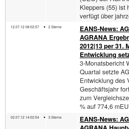
Kleppers (55) ist 
verfügt über jahrz
EANS-News: AGR
12.07.12 08:02:57
2 Sterne
AGRANA Ergebni
2012|13 per 31. 
Entwicklung setz
3-Monatsbericht W
Quartal setzte A
Entwicklung des 
Geschäftsjahr for
zum Vergleichsze
% auf 774,6 mEU
EANS-News: AGR
02.07.12 14:02:54
3 Sterne
AGRANA Hauptve