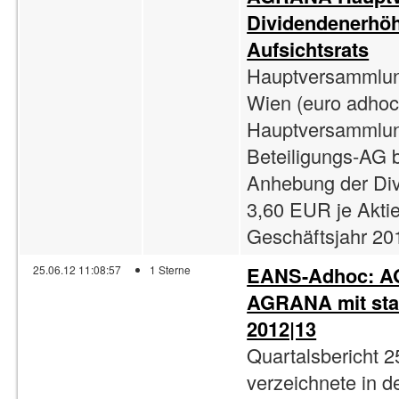
Dividendenerhö
Aufsichtsrats
Hauptversammlun
Wien (euro adhoc)
Hauptversammlu
Beteiligungs-AG 
Anhebung der Di
3,60 EUR je Aktie
Geschäftsjahr 201
EANS-Adhoc: AG
25.06.12 11:08:57
1 Sterne
AGRANA mit star
2012|13
Quartalsbericht
verzeichnete in d