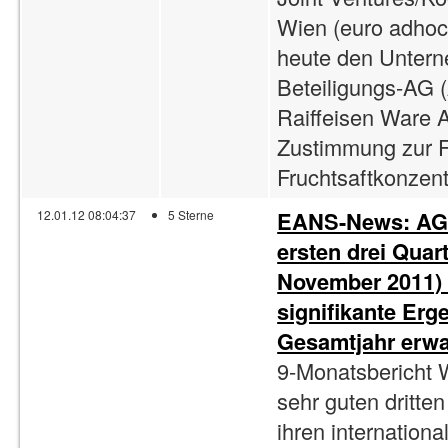
Wien (euro adhoc
heute den Unte
Beteiligungs-A
Raiffeisen Ware 
Zustimmung zur F
Fruchtsaftkonzentr
EANS-News: AGR
12.01.12 08:04:37
5 Sterne
ersten drei Quart
November 2011) -
signifikante Er
Gesamtjahr erwa
9-Monatsbericht W
sehr guten dritt
ihren internationa