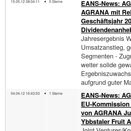
EANS-News: AGR
15.05.12 08:04:11
5 Sterne
AGRANA mit Rek
Geschäftsjahr 20
Dividendenanhe
Jahresergebnis Wi
Umsatzanstieg, ge
Segmenten - Zugr
weiter solide ge
Ergebniszuwachs 
aufgrund guter Ma
EANS-News: AGR
04.04.12 16:43:53
1 Sterne
EU-Kommission 
von AGRANA Ju
Ybbstaler Fruit
Joint Ventures/K