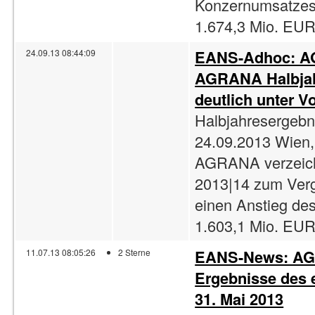
Konzernumsatzes
1.674,3 Mio. EUR.
EANS-Adhoc: AG
24.09.13 08:44:09
AGRANA Halbjah
deutlich unter Vo
Halbjahresergebn
24.09.2013 Wien,
AGRANA verzeichn
2013|14 zum Verg
einen Anstieg de
1.603,1 Mio. EUR
EANS-News: AGR
11.07.13 08:05:26
2 Sterne
Ergebnisse des e
31. Mai 2013