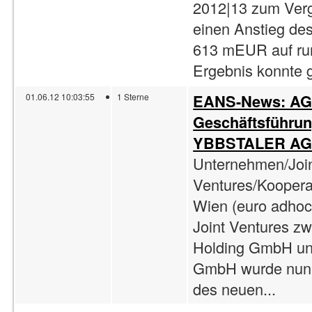
2012|13 zum Verg
einen Anstieg de
613 mEUR auf ru
Ergebnis konnte 
EANS-News: AGR
01.06.12 10:03:55
1 Sterne
Geschäftsführun
YBBSTALER AGR
Unternehmen/Joi
Ventures/Kooper
Wien (euro adhoc
Joint Ventures z
Holding GmbH und 
GmbH wurde nun 
des neuen...