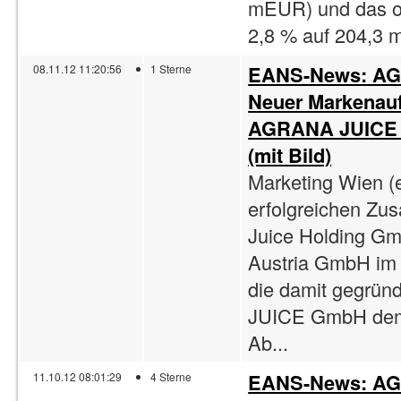
mEUR) und das op
2,8 % auf 204,3 m
EANS-News: AGR
08.11.12 11:20:56
1 Sterne
Neuer Markenau
AGRANA JUICE z
(mit Bild)
Marketing Wien (
erfolgreichen Z
Juice Holding Gm
Austria GmbH im J
die damit gegr
JUICE GmbH demn
Ab...
EANS-News: AGR
11.10.12 08:01:29
4 Sterne